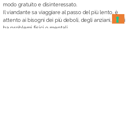
modo gratuito e disinteressato.
Il viandante sa viaggiare al passo del più lento, è
attento ai bisogni dei più deboli, degli anziani, di chi
ha problemi fisici o mentali.
CULTURA
Il viaggio è maestro di vita. Il viandante attinge
saperi dalle comunità locali, fa tesoro di ogni
incontro, lungo il cammino allarga i suoi orizzonti, e
impara a leggere la complessità del mondo.
LAVORO
Dietro ogni cammino c’è molto lavoro, il lavoro di
chi lo ha progettato, il lavoro di chi lo tiene pulito e
segnato, e soprattutto il lavoro di chi accoglie.
Il viandante rispetta il lavoro e lo ripaga
adeguatamente.